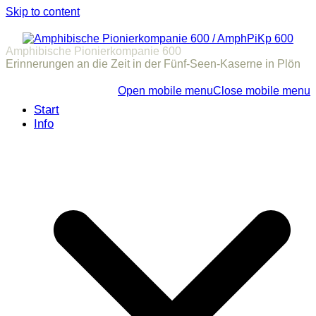
Skip to content
Amphibische Pionierkompanie 600
Erinnerungen an die Zeit in der Fünf-Seen-Kaserne in Plön
Open mobile menu
Close mobile menu
Start
Info