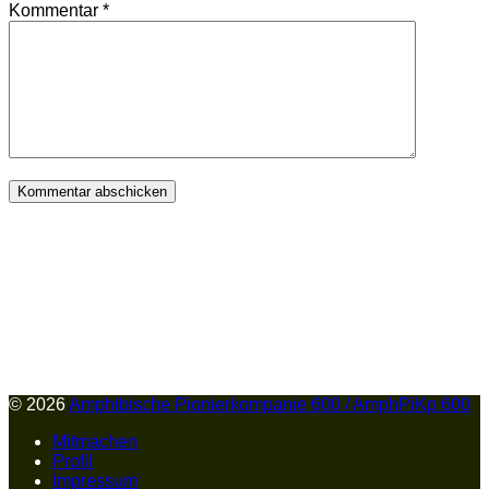
Kommentar
*
© 2026
Amphibische Pionierkompanie 600 / AmphPiKp 600
Mitmachen
Profil
Impressum