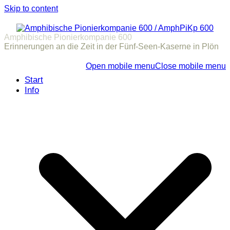
Skip to content
Amphibische Pionierkompanie 600
Erinnerungen an die Zeit in der Fünf-Seen-Kaserne in Plön
Open mobile menu
Close mobile menu
Start
Info